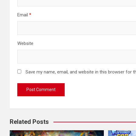
Email
*
Website
Save my name, email, and website in this browser for t
Related Posts