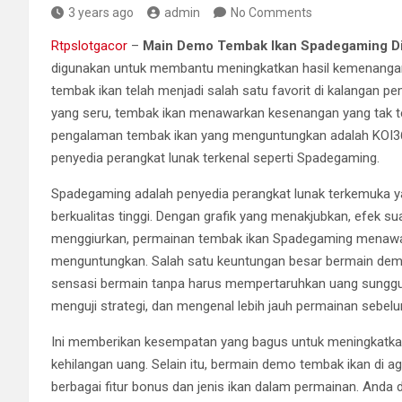
3 years ago
admin
No Comments
Rtpslotgacor
–
Main Demo Tembak Ikan Spadegaming D
digunakan untuk membantu meningkatkan hasil kemenangan 
tembak ikan telah menjadi salah satu favorit di kalangan p
yang seru, tembak ikan menawarkan kesenangan yang tak t
pengalaman tembak ikan yang menguntungkan adalah KOI365
penyedia perangkat lunak terkenal seperti Spadegaming.
Spadegaming adalah penyedia perangkat lunak terkemuka 
berkualitas tinggi. Dengan grafik yang menakjubkan, efek su
menggiurkan, permainan tembak ikan Spadegaming menaw
menguntungkan. Salah satu keuntungan besar bermain dem
sensasi bermain tanpa harus mempertaruhkan uang sunggu
menguji strategi, dan mengenal lebih jauh permainan seb
Ini memberikan kesempatan yang bagus untuk meningkatkan
kehilangan uang. Selain itu, bermain demo tembak ikan di
berbagai fitur bonus dan jenis ikan dalam permainan. Anda 