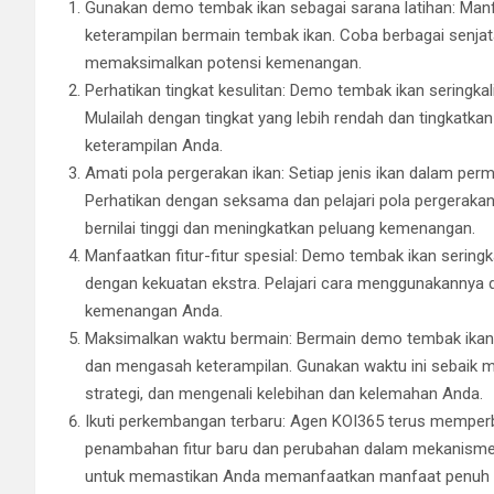
Gunakan demo tembak ikan sebagai sarana latihan: Ma
keterampilan bermain tembak ikan. Coba berbagai senjata,
memaksimalkan potensi kemenangan.
Perhatikan tingkat kesulitan: Demo tembak ikan seringka
Mulailah dengan tingkat yang lebih rendah dan tingkatka
keterampilan Anda.
Amati pola pergerakan ikan: Setiap jenis ikan dalam per
Perhatikan dengan seksama dan pelajari pola pergerakan
bernilai tinggi dan meningkatkan peluang kemenangan.
Manfaatkan fitur-fitur spesial: Demo tembak ikan seringkal
dengan kekuatan ekstra. Pelajari cara menggunakannya d
kemenangan Anda.
Maksimalkan waktu bermain: Bermain demo tembak ikan 
dan mengasah keterampilan. Gunakan waktu ini sebaik
strategi, dan mengenali kelebihan dan kelemahan Anda.
Ikuti perkembangan terbaru: Agen KOI365 terus memperb
penambahan fitur baru dan perubahan dalam mekanisme 
untuk memastikan Anda memanfaatkan manfaat penuh da