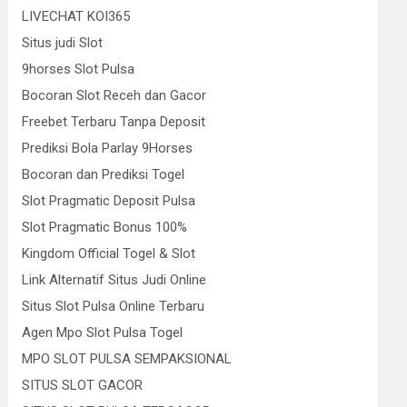
LIVECHAT KOI365
Situs judi Slot
9horses Slot Pulsa
Bocoran Slot Receh dan Gacor
Freebet Terbaru Tanpa Deposit
Prediksi Bola Parlay 9Horses
Bocoran dan Prediksi Togel
Slot Pragmatic Deposit Pulsa
Slot Pragmatic Bonus 100%
Kingdom Official Togel & Slot
Link Alternatif Situs Judi Online
Situs Slot Pulsa Online Terbaru
Agen Mpo Slot Pulsa Togel
MPO SLOT PULSA SEMPAKSIONAL
SITUS SLOT GACOR