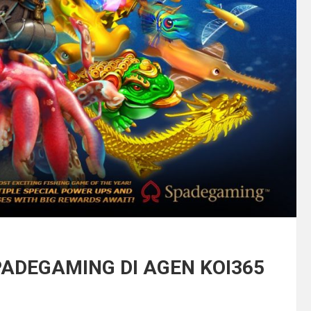
ADEGAMING DI AGEN KOI365