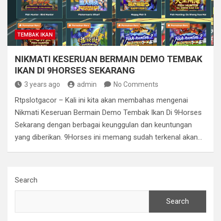
TEMBAK IKAN
NIKMATI KESERUAN BERMAIN DEMO TEMBAK
IKAN DI 9HORSES SEKARANG
3 years ago
admin
No Comments
Rtpslotgacor – Kali ini kita akan membahas mengenai
Nikmati Keseruan Bermain Demo Tembak Ikan Di 9Horses
Sekarang dengan berbagai keunggulan dan keuntungan
yang diberikan. 9Horses ini memang sudah terkenal akan…
Search
Search