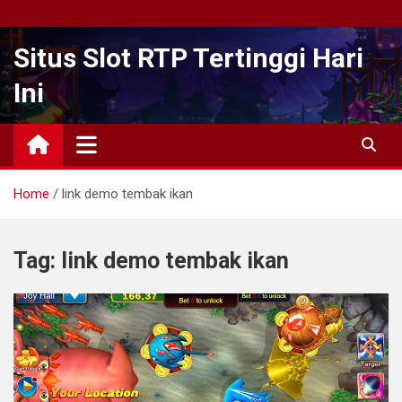
Skip
to
Situs Slot RTP Tertinggi Hari
content
Ini
Home
link demo tembak ikan
Tag:
link demo tembak ikan