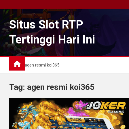
Skip
to
content
Situs Slot RTP
Tertinggi Hari Ini
Home
agen resmi koi365
Tag:
agen resmi koi365