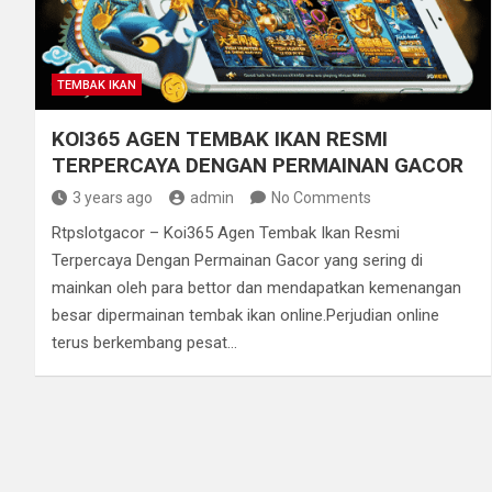
TEMBAK IKAN
KOI365 AGEN TEMBAK IKAN RESMI
TERPERCAYA DENGAN PERMAINAN GACOR
3 years ago
admin
No Comments
Rtpslotgacor – Koi365 Agen Tembak Ikan Resmi
Terpercaya Dengan Permainan Gacor yang sering di
mainkan oleh para bettor dan mendapatkan kemenangan
besar dipermainan tembak ikan online.Perjudian online
terus berkembang pesat…