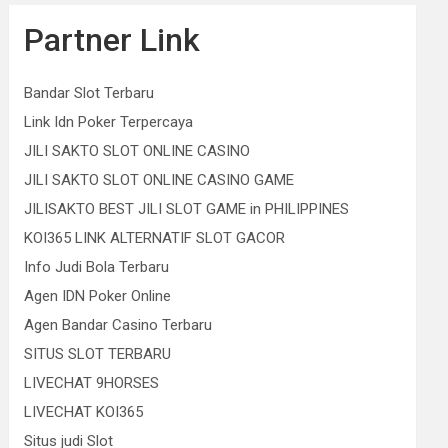
Partner Link
Bandar Slot Terbaru
Link Idn Poker Terpercaya
JILI SAKTO SLOT ONLINE CASINO
JILI SAKTO SLOT ONLINE CASINO GAME
JILISAKTO BEST JILI SLOT GAME in PHILIPPINES
KOI365 LINK ALTERNATIF SLOT GACOR
Info Judi Bola Terbaru
Agen IDN Poker Online
Agen Bandar Casino Terbaru
SITUS SLOT TERBARU
LIVECHAT 9HORSES
LIVECHAT KOI365
Situs judi Slot