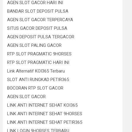
AGEN SLOT GACOR HARI INI
BANDAR SLOT DEPOSIT PULSA
AGEN SLOT GACOR TERPERCAYA
SITUS GACOR DEPOSIT PULSA
AGEN DEPOSIT PULSA TERGACOR
AGEN SLOT PALING GACOR
RTP SLOT PRAGMATIC 9HORSES
RTP SLOT PRAGMATIC HARI INI
Link Alternatif KOI365 Terbaru
SLOT ANTI RUNGKAD PETIR365
BOCORAN RTP SLOT GACOR
AGEN SLOT GACOR
LINK ANTI INTERNET SEHAT KOI365
LINK ANTI INTERNET SEHAT 9HORSES
LINK ANTI INTERNET SEHAT PETIR365
LINK LOGIN 9HORSES TERBARU