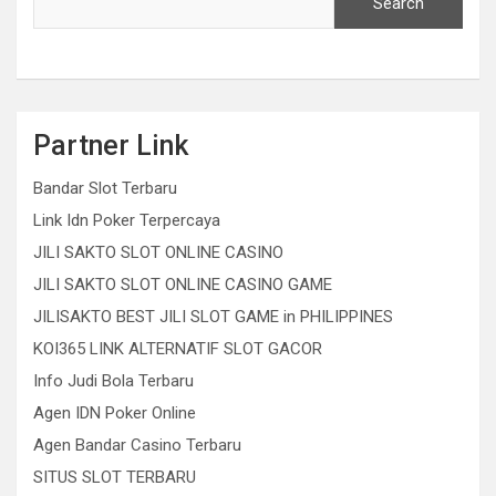
Search
Partner Link
Bandar Slot Terbaru
Link Idn Poker Terpercaya
JILI SAKTO SLOT ONLINE CASINO
JILI SAKTO SLOT ONLINE CASINO GAME
JILISAKTO BEST JILI SLOT GAME in PHILIPPINES
KOI365 LINK ALTERNATIF SLOT GACOR
Info Judi Bola Terbaru
Agen IDN Poker Online
Agen Bandar Casino Terbaru
SITUS SLOT TERBARU