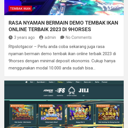
TEMBAK IKAN
RASA NYAMAN BERMAIN DEMO TEMBAK IKAN
ONLINE TERBAIK 2023 DI 9HORSES
3 years ago
admin
No Comments
Rtpslotgacor – Perlu anda coba sekarang juga rasa
nyaman bermain demo tembak ikan online terbaik 2023 di
9horses dengan minimal deposit ekonomis. Cukup hanya
menggunakan modal 10.000 anda sudah bisa…