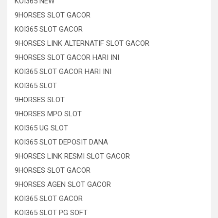
KOI365 NEW
9HORSES SLOT GACOR
KOI365 SLOT GACOR
9HORSES LINK ALTERNATIF SLOT GACOR
9HORSES SLOT GACOR HARI INI
KOI365 SLOT GACOR HARI INI
KOI365 SLOT
9HORSES SLOT
9HORSES MPO SLOT
KOI365 UG SLOT
KOI365 SLOT DEPOSIT DANA
9HORSES LINK RESMI SLOT GACOR
9HORSES SLOT GACOR
9HORSES AGEN SLOT GACOR
KOI365 SLOT GACOR
KOI365 SLOT PG SOFT